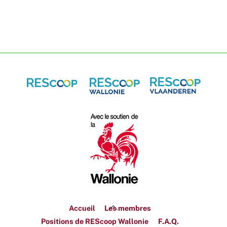
Back
Accueil
Les membres
To
Positions de REScoop Wallonie
F.A.Q.