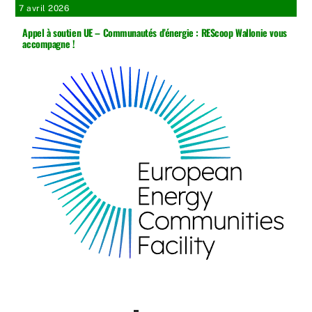
7 avril 2026
Appel à soutien UE – Communautés d’énergie : REScoop Wallonie vous
accompagne !