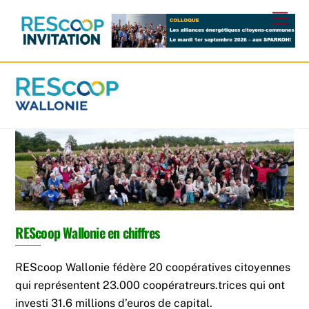
Skip
Men
to
content
REScoop Wallonie
REScoop Wallonie en chiffres
Fédération wallonne des coopératives citoyennes d’énergie renouvelable
REScoop Wallonie fédère 20 coopératives citoyennes
qui représentent 23.000 coopératreurs.trices qui ont
investi 31.6 millions d’euros de capital.