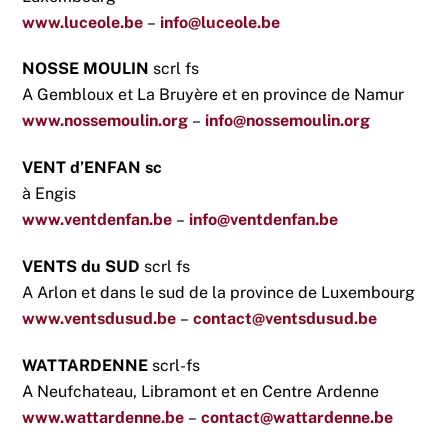
www.luceole.be
–
info@luceole.be
NOSSE MOULIN
scrl fs
A Gembloux et La Bruyère et en province de Namur
www.nossemoulin.org
–
info@nossemoulin.org
VENT d’ENFAN
sc
à Engis
www.ventdenfan.be
–
info@ventdenfan.be
VENTS du SUD
scrl fs
A Arlon et dans le sud de la province de Luxembourg
www.ventsdusud.be
–
contact@ventsdusud.be
WATTARDENNE
scrl-fs
A Neufchateau, Libramont et en Centre Ardenne
www.wattardenne.be
–
contact@wattardenne.be