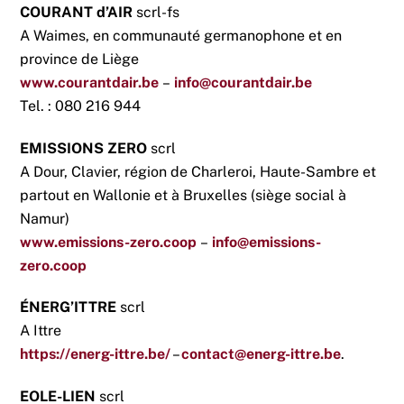
COURANT d’AIR
scrl-fs
A Waimes, en communauté germanophone et en
province de Liège
www.courantdair.be
–
info@courantdair.be
Tel. : 080 216 944
EMISSIONS ZERO
scrl
A Dour, Clavier, région de Charleroi, Haute-Sambre et
partout en Wallonie et à Bruxelles (siège social à
Namur)
www.emissions-zero.coop
–
info@emissions-
zero.coop
ÉNERG’ITTRE
scrl
A Ittre
https://energ-ittre.be/
–
contact@energ-ittre.be
.
EOLE-LIEN
scrl