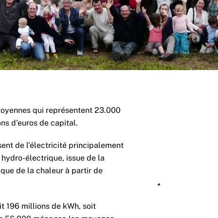
Scoop Wallonie
toyennes qui représentent 23.000
oopératives citoyennes d’énergie renou
ons d’euros de capital.
nt de l’électricité principalement
 hydro-électrique, issue de la
 que de la chaleur à partir de
it 196 millions de kWh, soit