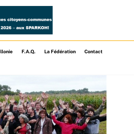
llonie
F.A.Q.
La Fédération
Contact