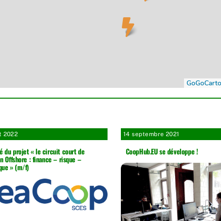
t 2022
14 septembre 2021
é du projet « le circuit court de
CoopHub.EU se développe !
en Offshore : finance – risque –
ique » (m/f)