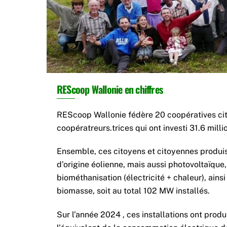
REScoop Wallonie en chiffres
RE
REScoop Wallonie fédère 20 coopératives ci
Fédération wallonne des c
coopératreurs.trices qui ont investi 31.6 milli
Ensemble, ces citoyens et citoyennes produise
d’origine éolienne, mais aussi photovoltaïque,
biométhanisation (électricité + chaleur), ainsi
biomasse, soit au total 102 MW installés.
Sur l’année 2024 , ces installations ont produ