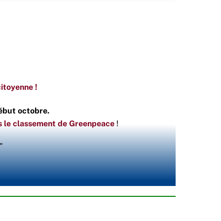
citoyenne !
ébut octobre.
s le classement de Greenpeace
!
”